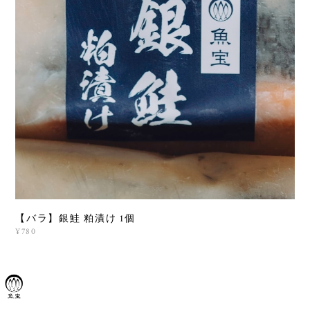
【バラ】銀鮭 粕漬け 1個
¥780