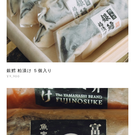
銀鱈 粕漬け ５個入り
¥9,900